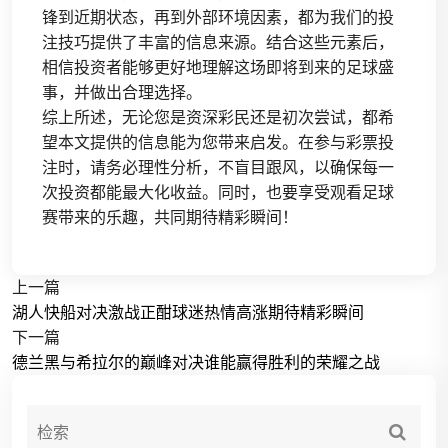
锋到近期状态，再到外部环境因素，都为我们的投
注技巧提供了丰富的信息来源。结合这些元素后，
相信投资者能够更好地理解这场即将到来的足球盛
事，并做出合理选择。
综上所述，无论您是资深彩民还是初次尝试，都希
望本文提供的信息能为您带来启发。在参与彩票投
注时，请务必理性分析，不盲目跟风，以确保每一
次投资都能最大化收益。同时，也要享受观看足球
赛带来的乐趣，共同期待精彩瞬间！
上一篇
湖人快船对决激战正酣球迷热情高涨期待精彩瞬间
下一篇
德兰黑与希拉尔的巅峰对决谁能赢得胜利的荣耀之战