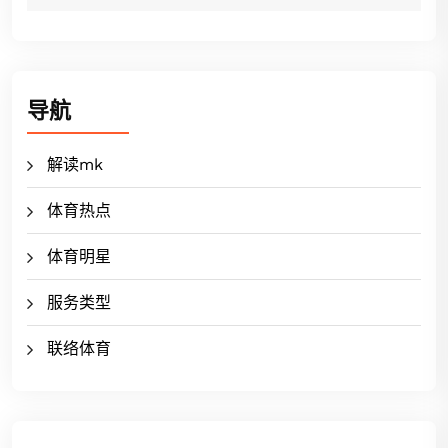
导航
解读mk
体育热点
体育明星
服务类型
联络体育