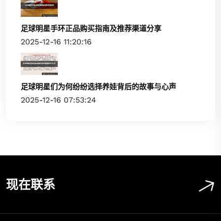
足球明星手环正品购买指南及推荐渠道分享
2025-12-16 11:20:16
足球明星们为何纷纷选择养娃背后的故事与心声
2025-12-16 07:53:24
现在联系