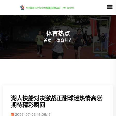
体育热点
首页
-
体育热点
湖人快船对决激战正酣球迷热情高涨
期待精彩瞬间
2025-07-03 19:05:15