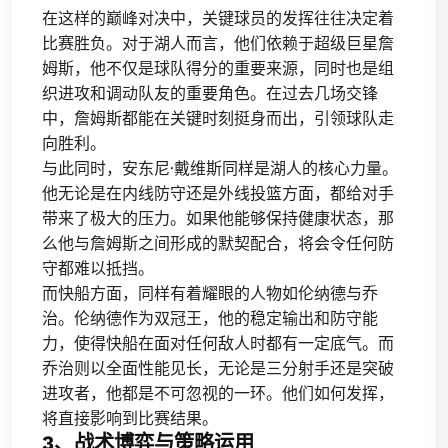
在这样的巅峰对决中，关键球员的发挥往往决定着
比赛胜负。对于湖人而言，他们依赖于超级巨星詹
姆斯，他不仅是球队得分的重要来源，同时也是组
织进攻和调动队友的重要角色。在过去几场交锋
中，詹姆斯都能在关键时刻挺身而出，引领球队走
向胜利。
与此同时，安东尼·戴维斯同样是湖人的核心力量。
他无论是在内线防守还是外线投篮方面，都给对手
带来了极大的压力。如果他能够保持健康状态，那
么他与詹姆斯之间形成的默契配合，将会令任何防
守都难以抵挡。
而快船方面，同样有着耀眼的人物如伦纳德与乔
治。伦纳德作为双冠王，他的稳定输出和防守能
力，使得快船在面对任何敌人时都有一定底气。而
乔治则以全面性能见长，无论是三分射手还是突破
进攻者，他都是不可忽视的一环。他们如何发挥，
将直接影响到比赛结果。
3、战术博弈与策略运用