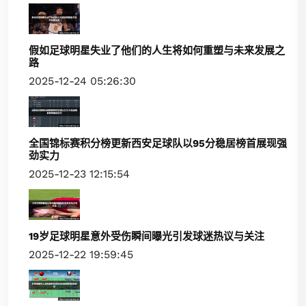
假如足球明星失业了他们的人生将如何重塑与未来发展之
路
2025-12-24 05:26:30
全国锦标赛积分榜更新西安足球队以95分稳居榜首展现强
劲实力
2025-12-23 12:15:54
19岁足球明星意外受伤瞬间曝光引发球迷热议与关注
2025-12-22 19:59:45