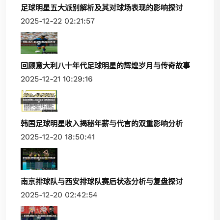
足球明星五大派别解析及其对球场表现的影响探讨
2025-12-22 02:21:57
回顾意大利八十年代足球明星的辉煌岁月与传奇故事
2025-12-21 10:29:16
韩国足球明星收入揭秘年薪与代言的双重影响分析
2025-12-20 18:50:41
南京排球队与西安排球队赛后状态分析与复盘探讨
2025-12-20 02:42:54