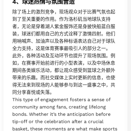
4、球迷热情与氛围营造
除了场上的激烈竞争，现场观众对于比赛气氛也起
到了至关重要的作用。作为洛杉矶当地球队支持
者，无论是穿着湖人紫金服饰还是身披快船蓝白服
装，球迷们都用自己的方式诠释了激情四射。他们
用呐喊声、加油声以及各种标语表达自己对于球队
全力支持，这是体育赛事最吸引人的部分之一。
此外，各种活动及互动环节也提升了现场氛围。例
如，在赛事开始前进行的小型表演，以及中场休息
期间各类娱乐活动，都让观众感受到篮球之外额外
带来的乐趣。而社交媒体上实时更新的信息，也使
得无法来到现场的人能够参与到这一盛事之中，共
同分享喜悦或失落。
This type of engagement fosters a sense of
community among fans, creating lifelong
bonds. Whether it’s the anticipation before
tip-off or the celebration after a crucial
basket, these moments are what make sports