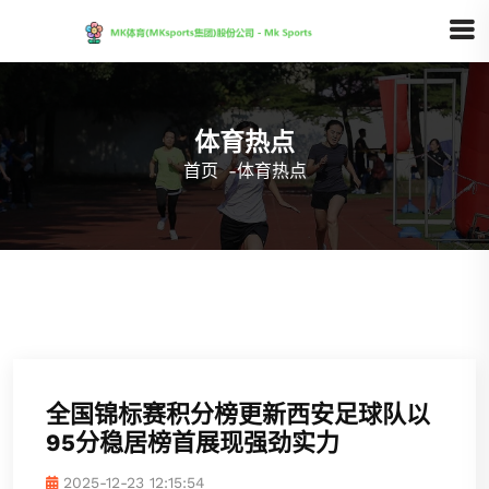
体育热点
首页
-
体育热点
全国锦标赛积分榜更新西安足球队以
95分稳居榜首展现强劲实力
2025-12-23 12:15:54