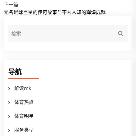
下一篇
无名足球巨星的传奇故事与不为人知的辉煌成就
导航
解读mk
体育热点
体育明星
服务类型