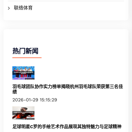
联络体育
热门新闻
羽毛球团队协作实力榜单揭晓杭州羽毛球队荣获第三名佳
绩
2026-01-29 15:15:29
足球明星C罗的手绘艺术作品展现其独特魅力与足球精神