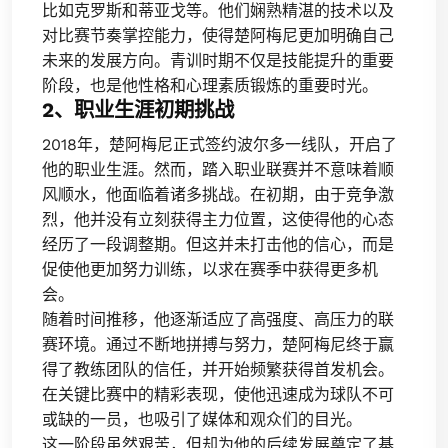
比如克罗斯和蒂亚戈等。他们娴熟精湛的技术以及
对比赛节奏掌控能力，使得楚阿梅尼更加明确自己
未来的发展方向。青训时期不仅是技能提升的重要
阶段，也是他性格和心理素质锻炼的重要时光。
2、职业生涯初期挑战
2018年，楚阿梅尼正式签约波尔多一线队，开启了
他的职业生涯。然而，踏入职业联赛并不意味着顺
风顺水，他面临着诸多挑战。在初期，由于竞争激
烈，他并没有立刻获得主力位置，这使得他的心态
经历了一段调整期。但这并未打击他的信心，而是
促使他更加努力训练，以求在赛季中获得更多机
会。
随着时间推移，他逐渐适应了高强度、高压力的联
赛环境。通过不断地拼搏与努力，楚阿梅尼终于赢
得了教练团队的信任，并开始频繁获得首发机会。
在关键比赛中的精彩表现，使他迅速成为球队不可
或缺的一员，也吸引了媒体和观众们的目光。
这一阶段虽然艰苦，但却为他的后续发展奠定了基