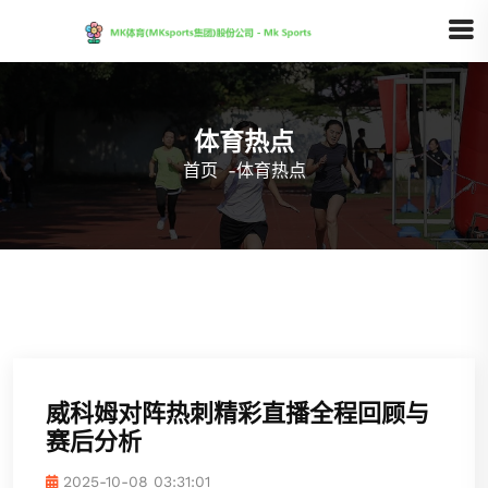
体育热点
首页
-
体育热点
威科姆对阵热刺精彩直播全程回顾与
赛后分析
2025-10-08 03:31:01