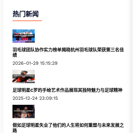
热门新闻
羽毛球团队协作实力榜单揭晓杭州羽毛球队荣获第三名佳
绩
2026-01-29 15:15:29
足球明星C罗的手绘艺术作品展现其独特魅力与足球精神
2025-12-24 23:09:15
假如足球明星失业了他们的人生将如何重塑与未来发展之
路