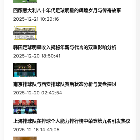
回顾意大利八十年代足球明星的辉煌岁月与传奇故事
2025-12-21 10:29:16
韩国足球明星收入揭秘年薪与代言的双重影响分析
2025-12-20 18:50:41
南京排球队与西安排球队赛后状态分析与复盘探讨
2025-12-20 02:42:54
上海排球队在排球个人能力排行榜中荣登第九名引发热议
2025-12-16 14:41:05