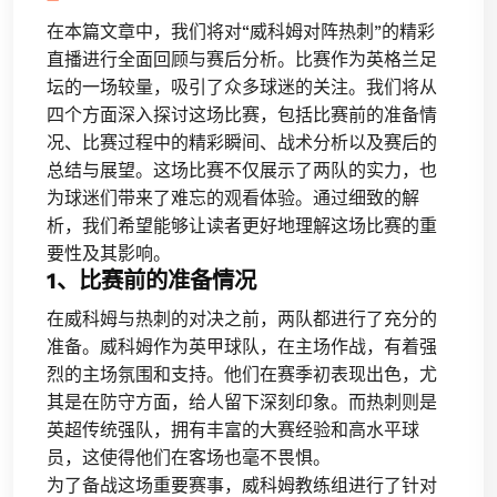
在本篇文章中，我们将对“威科姆对阵热刺”的精彩
直播进行全面回顾与赛后分析。比赛作为英格兰足
坛的一场较量，吸引了众多球迷的关注。我们将从
四个方面深入探讨这场比赛，包括比赛前的准备情
况、比赛过程中的精彩瞬间、战术分析以及赛后的
总结与展望。这场比赛不仅展示了两队的实力，也
为球迷们带来了难忘的观看体验。通过细致的解
析，我们希望能够让读者更好地理解这场比赛的重
要性及其影响。
1、比赛前的准备情况
在威科姆与热刺的对决之前，两队都进行了充分的
准备。威科姆作为英甲球队，在主场作战，有着强
烈的主场氛围和支持。他们在赛季初表现出色，尤
其是在防守方面，给人留下深刻印象。而热刺则是
英超传统强队，拥有丰富的大赛经验和高水平球
员，这使得他们在客场也毫不畏惧。
为了备战这场重要赛事，威科姆教练组进行了针对