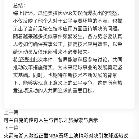
总结：
综上所述，瓜迪奥拉因VAR失误而爆发出的愤怒，
不仅反映了他个人对于公平竞赛环境的不满，也揭
示出了当前足坛在技术应用方面亟待解决的问题。
随着越来越多类似事件频繁发生，各方势必要认真
思考如何确保赛事公正，提高技术应用效率，以免
给运动员及俱乐部带来不必要损失。
希望通过此次事件，各界能够积极参与讨论，共同
推动改革措施落实，为未来足球事业的发展奠定坚
实基础。同时，也期待在新技术不断发展的背景
下，能够实现真正意义上的公平竞争，这是所有热
爱这项运动的人共同追求的重要目标。
上一篇
可兰白克的传奇人生与音乐之旅探索与启示
下一篇
火箭与湖人激战正酣NBA赛场上演精彩对决引发球迷热议