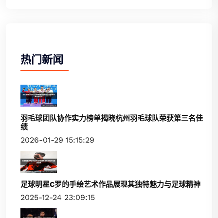
热门新闻
羽毛球团队协作实力榜单揭晓杭州羽毛球队荣获第三名佳
绩
2026-01-29 15:15:29
足球明星C罗的手绘艺术作品展现其独特魅力与足球精神
2025-12-24 23:09:15