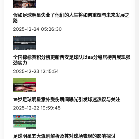
假如足球明星失业了他们的人生将如何重塑与未来发展之
路
2025-12-24 05:26:30
全国锦标赛积分榜更新西安足球队以95分稳居榜首展现强
劲实力
2025-12-23 12:15:54
19岁足球明星意外受伤瞬间曝光引发球迷热议与关注
2025-12-22 19:59:45
足球明星五大派别解析及其对球场表现的影响探讨