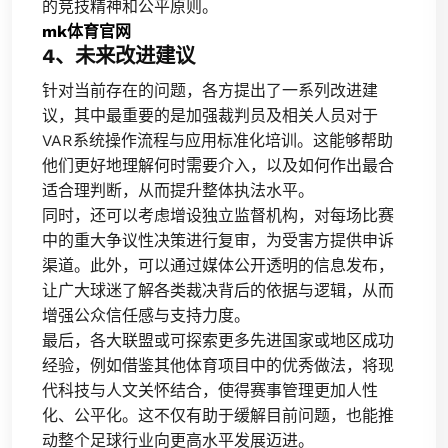
的竞技精神和公平原则。
mk体育官网
4、未来改进建议
针对当前存在的问题，各方提出了一系列改进建
议，其中最重要的是加强裁判员及相关人员对于
VAR系统操作流程与应用标准化培训。这能够帮助
他们更好地理解何时需要介入，以及如何作出最合
适合理判断，从而提升整体执法水平。
同时，还可以考虑增设独立监督机构，对每场比赛
中的重大争议性决策进行复审，为受害方提供申诉
渠道。此外，可以通过媒体公开透明的信息发布，
让广大球迷了解各类裁决背后的依据与逻辑，从而
增强公众信任感与支持力度。
最后，各大联盟或可探索更多先进国家或地区成功
经验，例如借鉴其他体育项目中的优秀做法，将现
代科技与人文关怀结合，使得赛事管理更加人性
化、公平化。这不仅有助于缓解目前问题，也能推
动整个足球行业向更高水平发展迈进。