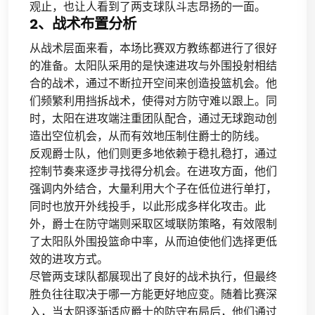
观止，也让人看到了两支球队斗志昂扬的一面。
2、战术布置分析
从战术层面来看，本场比赛双方教练都进行了很好
的准备。太阳队采用的是快速进攻与外围投射相结
合的战术，通过不断拉开空间来创造投篮机会。他
们频繁利用挡拆战术，使得对方防守难以跟上。同
时，太阳在进攻端注重团队配合，通过无球跑动创
造出空位机会，从而有效地压制住爵士的防线。
反观爵士队，他们则更多地依赖于稳扎稳打，通过
控制节奏来逐步寻找得分机会。在进攻方面，他们
强调内外结合，大量利用大个子在低位进行单打，
同时也放开外线投手，以此形成多样化攻击。此
外，爵士在防守端则采取区域联防策略，有效限制
了太阳队外围投篮命中率，从而迫使他们选择更低
效的进攻方式。
尽管两支球队都展现出了良好的战术执行，但最终
胜负往往取决于哪一方能更好地应变。随着比赛深
入，当太阳逐渐适应爵士的防守布局后，他们通过