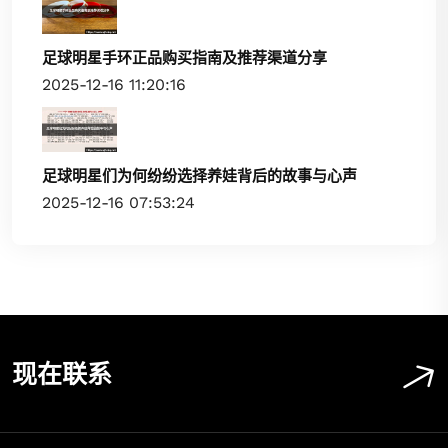
足球明星手环正品购买指南及推荐渠道分享
2025-12-16 11:20:16
足球明星们为何纷纷选择养娃背后的故事与心声
2025-12-16 07:53:24
现在联系