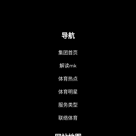
导航
集团首页
解读mk
体育热点
体育明星
服务类型
联络体育