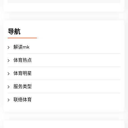
导航
解读mk
体育热点
体育明星
服务类型
联络体育