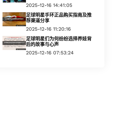
2025-12-16 14:41:05
足球明星手环正品购买指南及推
荐渠道分享
2025-12-16 11:20:16
足球明星们为何纷纷选择养娃背
后的故事与心声
2025-12-16 07:53:24