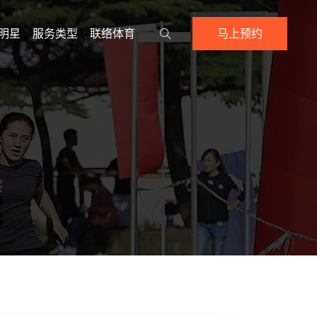
明星
服务类型
联络体育
马上预约