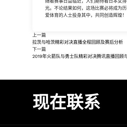
随着赛事日益临近，人们期待着日本女排
光。不论结果如何，这场比赛必将成为历
爱体育的人士投身其中，共同创造辉煌！
上一篇
拉茨与哈茨精彩对决直播全程回顾及赛后分析
下一篇
2019年火箭队与勇士队精彩对决腾讯直播回顾
现在联系