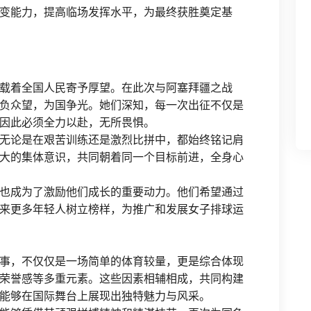
变能力，提高临场发挥水平，为最终获胜奠定基
载着全国人民寄予厚望。在此次与阿塞拜疆之战
负众望，为国争光。她们深知，每一次出征不仅是
因此必须全力以赴，无所畏惧。
无论是在艰苦训练还是激烈比拼中，都始终铭记肩
大的集体意识，共同朝着同一个目标前进，全身心
也成为了激励他们成长的重要动力。他们希望通过
来更多年轻人树立榜样，为推广和发展女子排球运
事，不仅仅是一场简单的体育较量，更是综合体现
荣誉感等多重元素。这些因素相辅相成，共同构建
能够在国际舞台上展现出独特魅力与风采。