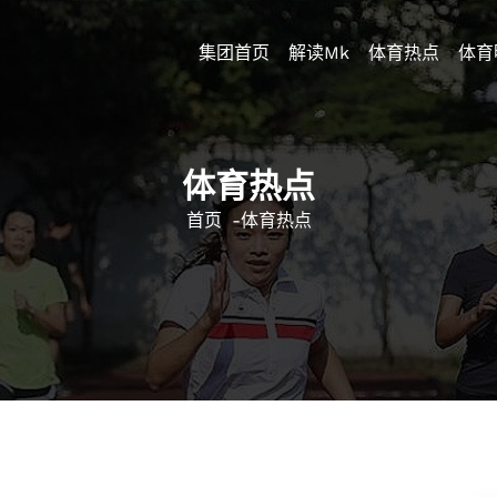
集团首页
解读mk
体育热点
体育
体育热点
首页
-
体育热点