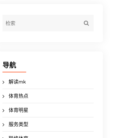
导航
解读mk
体育热点
体育明星
服务类型