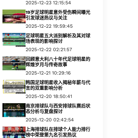
2025-12-23 12:15:54
19岁足球明星意外受伤瞬间曝光
引发球迷热议与关注
2025-12-22 19:59:45
足球明星五大派别解析及其对球
场表现的影响探讨
2025-12-22 02:21:57
回顾意大利八十年代足球明星的
辉煌岁月与传奇故事
2025-12-21 10:29:16
韩国足球明星收入揭秘年薪与代
言的双重影响分析
2025-12-20 18:50:41
南京排球队与西安排球队赛后状
态分析与复盘探讨
2025-12-20 02:42:54
上海排球队在排球个人能力排行
榜中荣登第九名引发热议