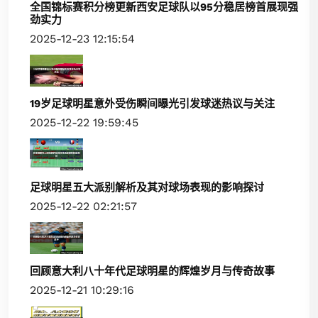
全国锦标赛积分榜更新西安足球队以95分稳居榜首展现强
劲实力
2025-12-23 12:15:54
19岁足球明星意外受伤瞬间曝光引发球迷热议与关注
2025-12-22 19:59:45
足球明星五大派别解析及其对球场表现的影响探讨
2025-12-22 02:21:57
回顾意大利八十年代足球明星的辉煌岁月与传奇故事
2025-12-21 10:29:16