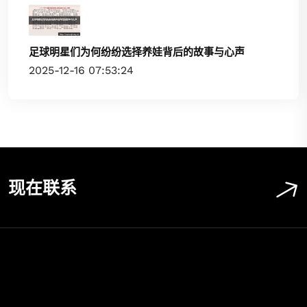
足球明星们为何纷纷选择养娃背后的故事与心声
2025-12-16 07:53:24
现在联系