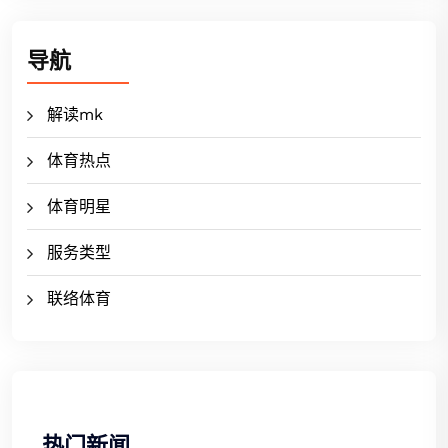
导航
解读mk
体育热点
体育明星
服务类型
联络体育
热门新闻