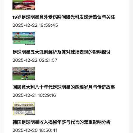
19岁足球明星意外受伤瞬间曝光引发球迷热议与关注
2025-12-22 19:59:45
足球明星五大派别解析及其对球场表现的影响探讨
2025-12-22 02:21:57
回顾意大利八十年代足球明星的辉煌岁月与传奇故事
2025-12-21 10:29:16
韩国足球明星收入揭秘年薪与代言的双重影响分析
2025-12-20 18:50:41