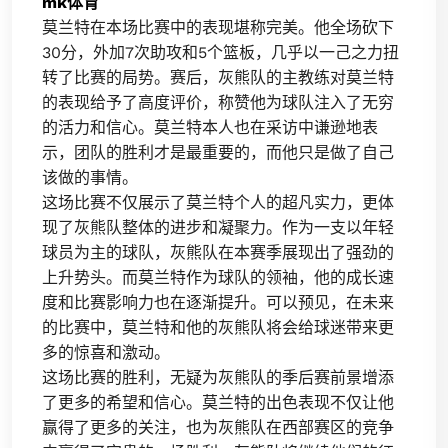
mk体育
莫兰特在本场比赛中的表现堪称完美。他全场砍下
30分，外加7次助攻和5个篮板，几乎以一己之力扭
转了比赛的局势。赛后，灰熊队的主教练对莫兰特
的表现给予了高度评价，称赞他为球队注入了无穷
的活力和信心。莫兰特本人也在采访中谦逊地表
示，团队的胜利才是最重要的，而他只是做了自己
该做的事情。
这场比赛不仅展示了莫兰特个人的超凡实力，更体
现了灰熊队整体的进步和凝聚力。作为一支以年轻
球员为主的球队，灰熊队在本赛季展现出了强劲的
上升势头。而莫兰特作为球队的领袖，他的成长速
度和比赛影响力也在逐渐提升。可以预见，在未来
的比赛中，莫兰特和他的灰熊队将会给球迷带来更
多的惊喜和激动。
这场比赛的胜利，无疑为灰熊队的季后赛前景增添
了更多的希望和信心。莫兰特的出色表现不仅让他
赢得了更多的关注，也为灰熊队在西部赛区的竞争