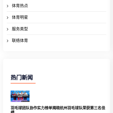
体育热点
体育明星
服务类型
联络体育
热门新闻
羽毛球团队协作实力榜单揭晓杭州羽毛球队荣获第三名佳
绩