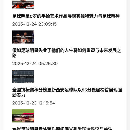
足球明星C罗的手绘艺术作品展现其独特魅力与足球精神
2025-12-24 23:09:15
假如足球明星失业了他们的人生将如何重塑与未来发展之
路
2025-12-24 05:26:30
全国锦标赛积分榜更新西安足球队以95分稳居榜首展现强
劲实力
2025-12-23 12:15:54
19岁足球明星意外受伤瞬间曝光引发球迷热议与关注