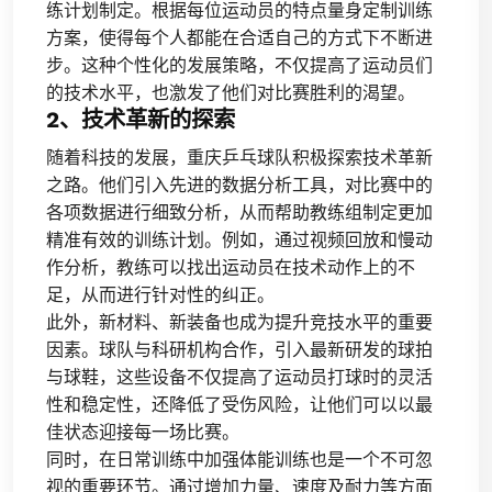
练计划制定。根据每位运动员的特点量身定制训练
方案，使得每个人都能在合适自己的方式下不断进
步。这种个性化的发展策略，不仅提高了运动员们
的技术水平，也激发了他们对比赛胜利的渴望。
2、技术革新的探索
随着科技的发展，重庆乒乓球队积极探索技术革新
之路。他们引入先进的数据分析工具，对比赛中的
各项数据进行细致分析，从而帮助教练组制定更加
精准有效的训练计划。例如，通过视频回放和慢动
作分析，教练可以找出运动员在技术动作上的不
足，从而进行针对性的纠正。
此外，新材料、新装备也成为提升竞技水平的重要
因素。球队与科研机构合作，引入最新研发的球拍
与球鞋，这些设备不仅提高了运动员打球时的灵活
性和稳定性，还降低了受伤风险，让他们可以以最
佳状态迎接每一场比赛。
同时，在日常训练中加强体能训练也是一个不可忽
视的重要环节。通过增加力量、速度及耐力等方面