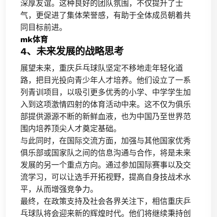
深厚友谊。这种良好的团队氛围，不仅提升了士
气，更促进了集体荣誉感，有助于全体成员朝着共
同目标前进。
mk体育
4、未来发展的战略思考
展望未来，重庆乒乓球队坚定不移地走年轻化道
路，把目光投向青少年人才培养。他们设立了一系
列青训项目，以吸引更多优秀的小学、中学学生加
入到这项激情四射的体育活动中来。这不仅为俱乐
部提供源源不断的新鲜血液，也为中国乃至世界范
围内培养顶尖人才奠定基础。
与此同时，在国际交流方面，加强与其他国家优秀
俱乐部或国家队之间的信息沟通与合作，将是未来
发展的另一个重点方向。通过参加国际赛事以及交
流学习，可以让选手开拓视野，提高自身技战术水
平，从而增强竞争力。
最终，在政策支持及社会各界关注下，相信重庆乒
乓球队将会迎来新的辉煌时代。他们将继续秉持创