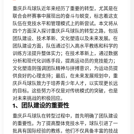
重庆乒乓球队近年来经历了重要的转型，尤其是在
联合会杯赛事中展现出的奋斗与蜕变，标志着这支
队伍在竞技水平和管理模式上的新尝试。本文将从
四个方面深入探讨重庆乒乓球队的转型之路，包括
团队建设、技术革新、文化塑造以及未来发展。在
团队建设方面，队伍通过引入高水平教练和科学的
训练方法提升整体实力；在技术革新上，通过数据
分析和现代化训练手段，提高运动员的竞技能力；
文化塑造则强调团队精神与拼搏意识，为运动员提
供良好的心理支持；最后，在未来发展规划中，重
庆乒乓球队致力于培养青少年人才，以实现更长远
的目标。这些努力不仅是对传统模式的突破，也是
对未来挑战的积极回应。
1、团队建设的重要性
重庆乒乓球队在转型过程中，首先明确了团队建设
的重要性。为了提高整体竞技水平，球队引进了一
批具有国际经验的教练，他们不仅具备丰富的技战