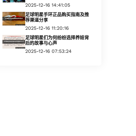
2025-12-16 14:41:05
足球明星手环正品购买指南及推
荐渠道分享
2025-12-16 11:20:16
足球明星们为何纷纷选择养娃背
后的故事与心声
2025-12-16 07:53:24