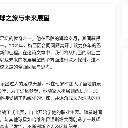
球之旅与未来展望
足坛的传奇之一。他在巴萨的辉煌岁月，其间获得
一。2021年，梅西因合同问题离开了效力多年的巴
了新的征程。在这篇文章中，我们将从梅西的职业生
以及未来的发展展望四个方面进行深入探讨。这不
球之路的全面回顾与思考。
便显示出过人的足球天赋。他在七岁时加入了当地俱乐
00年，为了追逐梦想，他随家人移居到西班牙，加
他接受到了系统化的训练，并逐渐成长为球队的重
萨出战正式比赛，自此开始了他的职业生涯。随着时间
，与其他球星如哈维和伊涅斯塔共同创造了一段辉
高水平发挥，不断刷新个人及团队纪录。