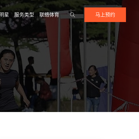
明星
服务类型
联络体育
马上预约