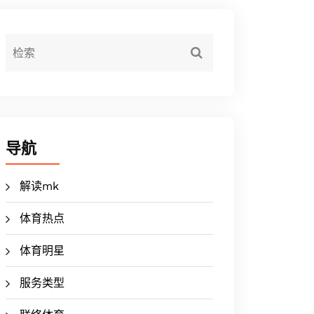
导航
解读mk
体育热点
体育明星
服务类型