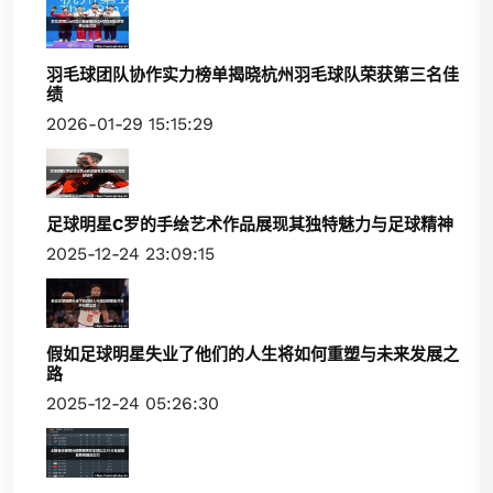
羽毛球团队协作实力榜单揭晓杭州羽毛球队荣获第三名佳
绩
2026-01-29 15:15:29
足球明星C罗的手绘艺术作品展现其独特魅力与足球精神
2025-12-24 23:09:15
假如足球明星失业了他们的人生将如何重塑与未来发展之
路
2025-12-24 05:26:30