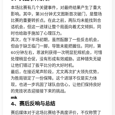
本场比赛有几个关键事件，对最终结果产生了重大
影响。其中，第30分钟尤文图斯首次破门，是整场
比赛的重要转折点。在此之前，两队均未能找到合
适机会，但这一进球让整个局面向着尤文倾斜，同
时也给敌手施加了心理压力。
其次，在下半场初期，虽然酝酿了一些反击机会，
但由于缺乏临门一脚，导致未能把握住。同时，第
60分钟左右，恩波利获得一次明显犯规机会，可惜
处理稍显仓促，没有形成有效威胁。这种错失无疑
让他们错过了扳平比分的大好时机。
最后，在接近尾声阶段，尤文再次扩大领先优势，
为胜局锁定了一份保障。这个进球不仅是实力体
现，也进一步巩固了球队自信心，让他们保持良好
的竞技状态迎接接下来的挑战。
mk
4、赛后反响与总结
赛后媒体对于这场比赛给予高度评价，不仅称赞了