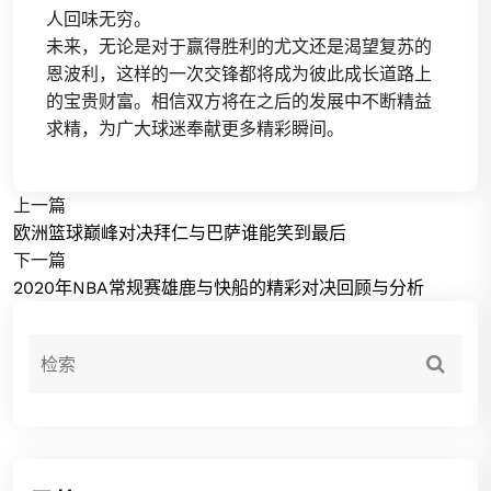
人回味无穷。
未来，无论是对于赢得胜利的尤文还是渴望复苏的
恩波利，这样的一次交锋都将成为彼此成长道路上
的宝贵财富。相信双方将在之后的发展中不断精益
求精，为广大球迷奉献更多精彩瞬间。
上一篇
欧洲篮球巅峰对决拜仁与巴萨谁能笑到最后
下一篇
2020年NBA常规赛雄鹿与快船的精彩对决回顾与分析