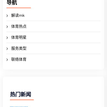
导航
解读mk
体育热点
体育明星
服务类型
联络体育
热门新闻