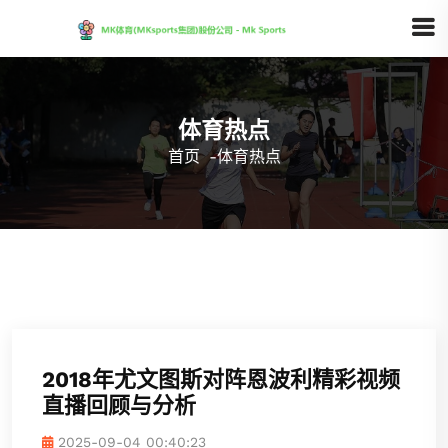
体育热点
首页
-
体育热点
2018年尤文图斯对阵恩波利精彩视频
直播回顾与分析
2025-09-04 00:40:23