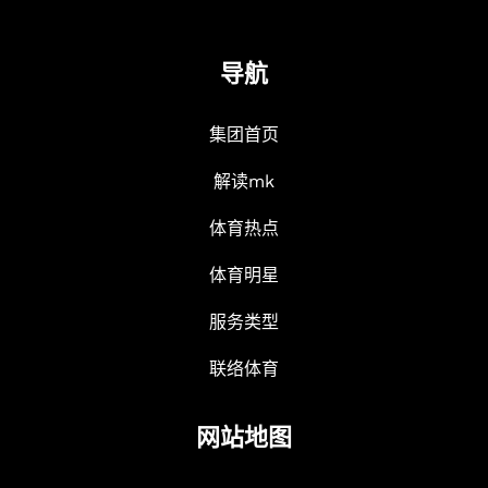
导航
集团首页
解读mk
体育热点
体育明星
服务类型
联络体育
网站地图