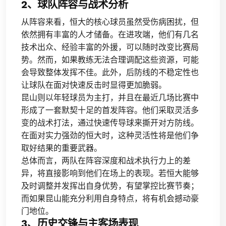
2、球队阵容与战术分析
从阵容来看，恒大的核心球员虽然受伤病困扰，但
依然拥有丰富的人才储备。在进攻端，他们有几名
技术出众、经验丰富的外援，可以随时改变比赛局
势。然而，如果教练无法合理调配这些资源，可能
会导致整体发挥不佳。此外，后防线的不稳定性也
让球队在面对快速反击时显得更加脆弱。
昆山则以年轻球员为主打，并且在最近几场比赛中
形成了一套默契十足的首发阵容。他们采取灵活多
变的战术打法，通过快速传导球来撕开对方防线。
在面对实力强劲的恒大时，这种灵活性将是他们争
取好结果的重要武器。
总体而言，两队在阵容深度和战术执行力上的差
异，将直接影响到他们在场上的表现。若恒大能够
及时调整并发挥出自身优势，有望掌控比赛节奏；
而如果昆山能充分利用自身特点，将有机会撼动豪
门地位。
3、历史交锋与主客场表现