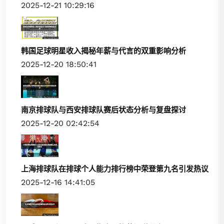
2025-12-21 10:29:16
韩国足球明星收入揭秘年薪与代言的双重影响分析
2025-12-20 18:50:41
南京排球队与西安排球队赛后状态分析与复盘探讨
2025-12-20 02:42:54
上海排球队在排球个人能力排行榜中荣登第九名引发热议
2025-12-16 14:41:05