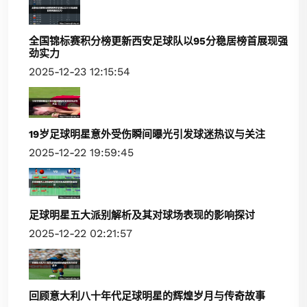
全国锦标赛积分榜更新西安足球队以95分稳居榜首展现强
劲实力
2025-12-23 12:15:54
19岁足球明星意外受伤瞬间曝光引发球迷热议与关注
2025-12-22 19:59:45
足球明星五大派别解析及其对球场表现的影响探讨
2025-12-22 02:21:57
回顾意大利八十年代足球明星的辉煌岁月与传奇故事