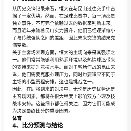
从历史交锋记录来看，恒大在与昆山过往交手中占
据了一定优势。然而，在足球比赛中，每一场都是
独立事件，不可完全依赖过去的数据来判断未来。
而且近年来随着昆山实力提升，他们已经逐渐缩小
了与传统强队之间的差距，因此未来交锋的结果充
满变数。
关于主客场表现方面，恒大的主场向来是其强项之
一。他们常常能够利用熟悉环境以及热情球迷带来
的支持来提升竞技水平。而对于客场作战的昆山来
说，他们需要克服心理压力，同时也要适应不同于
主场的小型赛程安排，这也是挑战之一。
因此，在即将到来的对决中，无论是历史优势还是
主客场因素，都将在很大程度上影响双方心理及技
战术安排。这些细节都值得关注，因为它们可能成
为决定最终比分的重要因素。
体育
4、比分预测与结论