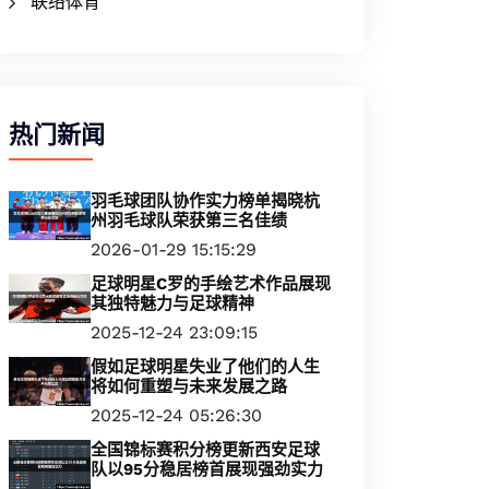
联络体育
热门新闻
羽毛球团队协作实力榜单揭晓杭
州羽毛球队荣获第三名佳绩
2026-01-29 15:15:29
足球明星C罗的手绘艺术作品展现
其独特魅力与足球精神
2025-12-24 23:09:15
假如足球明星失业了他们的人生
将如何重塑与未来发展之路
2025-12-24 05:26:30
全国锦标赛积分榜更新西安足球
队以95分稳居榜首展现强劲实力