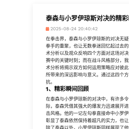
泰森与小罗伊琼斯对决的精彩
2025-08-24 20:40:42
在拳击界，泰森与小罗伊琼斯的对决无疑
拳手的重聚，也让无数拳迷回忆起过去的
术分析以及观众反响四个方面对这场对决
赛中的关键时刻；而在战斗风格部分，我
术分析将揭示双方如何运用策略应对彼此
所带来的深远影响与意义。通过这四个方
抗。
1、精彩瞬间回顾
在泰森与小罗伊琼斯的对决中，有许多令
际，泰森凭借其强大的爆发力迅速展开进
击风格。他的一记左勾拳直接命中小罗伊
彰显了泰森依然保持着超凡的实力，也让
除了泰森以外，小罗伊琼斯同样展现了他