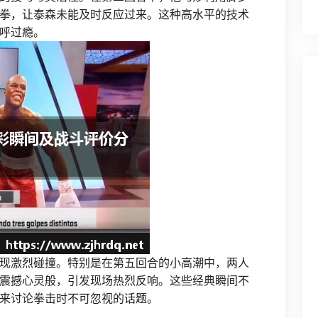
拳，让泰森未能及时反应过来。这种高水平的技术
呼过瘾。
现激烈碰撞。特别是在第五回合的小高潮中，两人
震撼心灵般，引发现场热烈反响。这些经典瞬间不
来讨论拳击时不可忽视的话题。