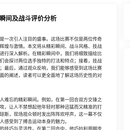
瞬间及战斗评价分析
是一次引人注目的盛事。这场比赛不仅是两位传奇
辉煌与激情。本文将从精彩瞬间、战斗风格、技战
进行深入解析。在精彩瞬间中，我们将细致描绘比
们会探讨两位选手独特的打法和特点；接着，技战
；最后，通过观众反响，我们能够感受到这场比赛
面的阐述，读者可以更全面地了解这场历史性的对
人难忘的精彩瞬间。例如，在第一回合双方交锋之
攻，让人不禁想起他年轻时那种迅猛而又精准的打
琼斯，现场观众顿时发出阵阵欢呼声，这一幕不仅
人感受到了搏击运动本身的魅力。
的技巧与灵活性。在第二回合中，他巧妙利用脚步