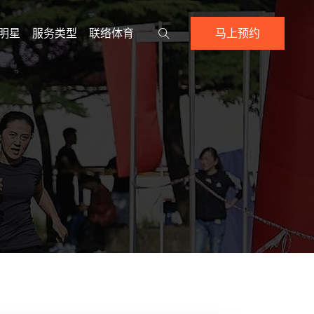
明星
服务类型
联络体育
马上预约