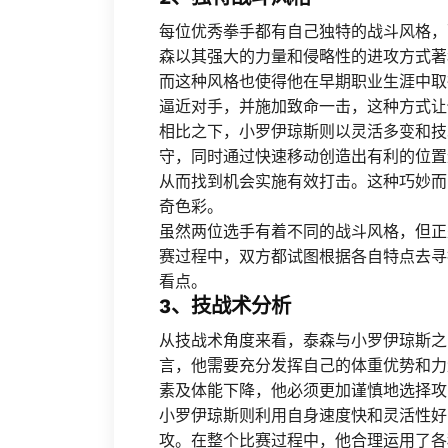
每位优秀拳手都有自己独特的战斗风格，
森以其强大的力量和侵略性的进攻方式著
而这种风格也使得他在早期职业生涯中取
逼近对手，并施加致命一击，这种方式让
相比之下，小罗伊琼斯则以灵活多变和技
守，同时通过快速移动创造出有利的位置
从而找到机会实施有效打击。这种巧妙而
奇色彩。
虽然两位选手有着不同的战斗风格，但正
赛过程中，双方都试图根据各自特点去寻
看点。
3、技战术分析
从技战术角度来看，泰森与小罗伊琼斯之
言，他需要充分发挥自己的体重优势和力
素及体能下降，他必须更加谨慎地选择攻
小罗伊琼斯则利用自身速度快和灵活性好
攻。在整个比赛过程中，他合理运用了各