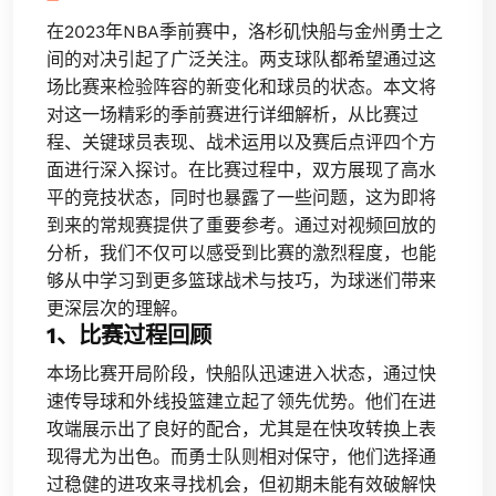
在2023年NBA季前赛中，洛杉矶快船与金州勇士之
间的对决引起了广泛关注。两支球队都希望通过这
场比赛来检验阵容的新变化和球员的状态。本文将
对这一场精彩的季前赛进行详细解析，从比赛过
程、关键球员表现、战术运用以及赛后点评四个方
面进行深入探讨。在比赛过程中，双方展现了高水
平的竞技状态，同时也暴露了一些问题，这为即将
到来的常规赛提供了重要参考。通过对视频回放的
分析，我们不仅可以感受到比赛的激烈程度，也能
够从中学习到更多篮球战术与技巧，为球迷们带来
更深层次的理解。
1、比赛过程回顾
本场比赛开局阶段，快船队迅速进入状态，通过快
速传导球和外线投篮建立起了领先优势。他们在进
攻端展示出了良好的配合，尤其是在快攻转换上表
现得尤为出色。而勇士队则相对保守，他们选择通
过稳健的进攻来寻找机会，但初期未能有效破解快