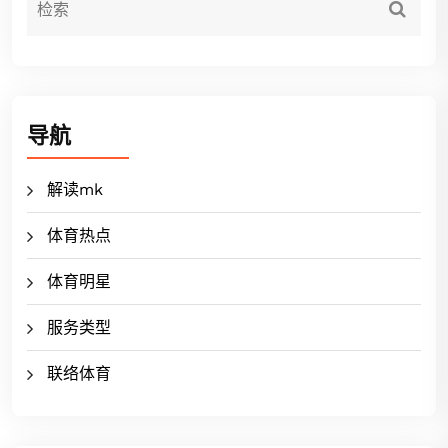
导航
解读mk
体育热点
体育明星
服务类型
联络体育