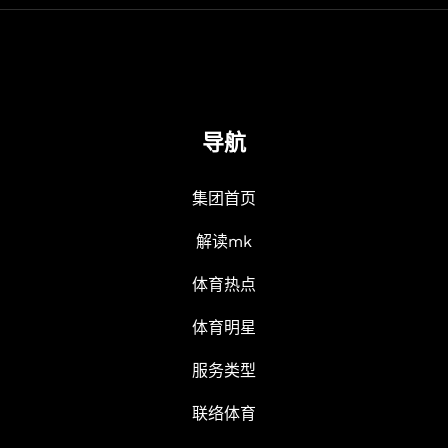
导航
集团首页
解读mk
体育热点
体育明星
服务类型
联络体育