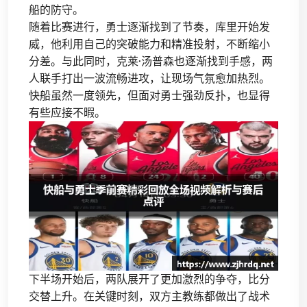
船的防守。
随着比赛进行，勇士逐渐找到了节奏，库里开始发
威，他利用自己的突破能力和精准投射，不断缩小
分差。与此同时，克莱·汤普森也逐渐找到手感，两
人联手打出一波流畅进攻，让现场气氛愈加热烈。
快船虽然一度领先，但面对勇士强劲反扑，也显得
有些应接不暇。
下半场开始后，两队展开了更加激烈的争夺，比分
交替上升。在关键时刻，双方主教练都做出了战术