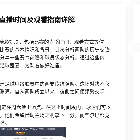
直播时间及观看指南详解
的精彩对决，包括比赛的直播时间、观看方式等信
比赛的基本情况和背景，其次分析两队的历史交锋
分享一些赛事前瞻和球员状态分析。通过这些内
足球盛宴，为观看做好准备。
牙足球甲级联赛中的两支传统强队。这场对决不仅
渊源。自从两队成立以来，彼此之间便频繁交手，
时间定在周六晚上21点。在这个时间段内，球迷们可以
，他们希望借助主场之利拿下三分，而毕尔巴鄂竞
弹。