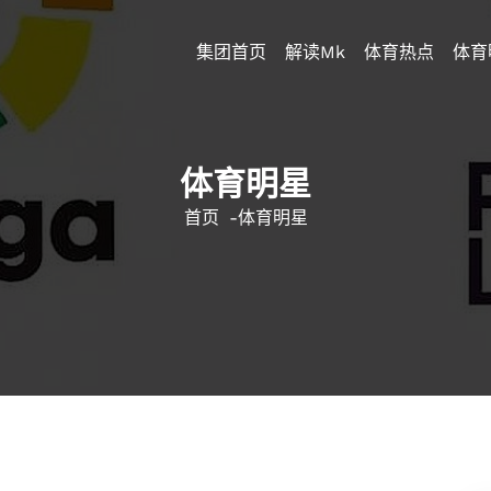
集团首页
解读mk
体育热点
体育
体育明星
首页
-
体育明星