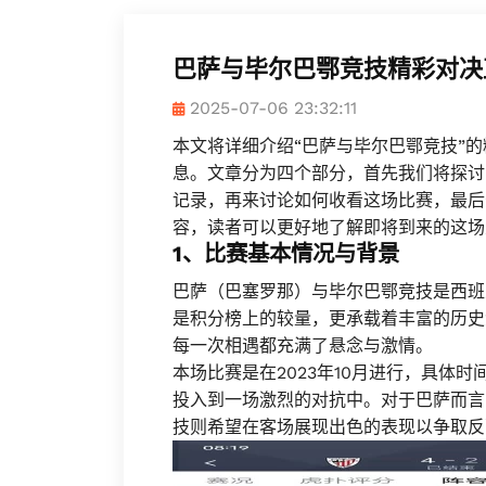
巴萨与毕尔巴鄂竞技精彩对决
2025-07-06 23:32:11
本文将详细介绍“巴萨与毕尔巴鄂竞技”
息。文章分为四个部分，首先我们将探讨
记录，再来讨论如何收看这场比赛，最后
容，读者可以更好地了解即将到来的这场
1、比赛基本情况与背景
巴萨（巴塞罗那）与毕尔巴鄂竞技是西班
是积分榜上的较量，更承载着丰富的历史
每一次相遇都充满了悬念与激情。
本场比赛是在2023年10月进行，具体
投入到一场激烈的对抗中。对于巴萨而言
技则希望在客场展现出色的表现以争取反