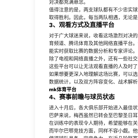
对决都充满悬念。
值得注意的是，两支球队都有不少忠实球
取得胜利。因此，每当两队相遇，无论是
3、观看方式及直播平台
对于广大球迷来说，收看这场激烈对决的
育频道、腾讯体育及其他网络直播平台。
能实时获取比赛的数据分析和专家评论。
除了电视和网络直播之外，还有一些社交
这些平台可以让无法观看直播的人及时了
如果想要更深入地理解这场比赛，可以选
数据统计，以及双方阵容变化、战术解析
mk体育平台
4、赛事前瞻与球员状态
进入十月后，各大俱乐部开始进入最佳状
巴萨来说，梅西虽然已转会至巴黎圣日耳
在训练中的表现令人期待，希望能够在关
而毕尔巴鄂竞技方面，同样不容小觑。他