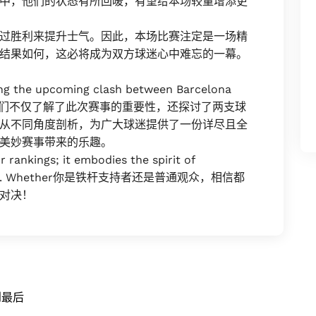
中，他们的状态有所回暖，有望给本场较量增添更
过胜利来提升士气。因此，本场比赛注定是一场精
结果如何，这必将成为双方球迷心中难忘的一幕。
ting the upcoming clash between Barcelona
ough本文，我们不仅了解了此次赛事的重要性，还探讨了两支球
从不同角度剖析，为广大球迷提供了一份详尽且全
美妙赛事带来的乐趣。
r rankings; it embodies the spirit of
football. Whether你是铁杆支持者还是普通观众，相信都
对决！
到最后