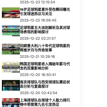
2025-12-23 12:15:54
19岁足球明星意外受伤瞬间曝光
引发球迷热议与关注
2025-12-22 19:59:45
足球明星五大派别解析及其对球
场表现的影响探讨
2025-12-22 02:21:57
回顾意大利八十年代足球明星的
辉煌岁月与传奇故事
2025-12-21 10:29:16
韩国足球明星收入揭秘年薪与代
言的双重影响分析
2025-12-20 18:50:41
南京排球队与西安排球队赛后状
态分析与复盘探讨
2025-12-20 02:42:54
上海排球队在排球个人能力排行
榜中荣登第九名引发热议