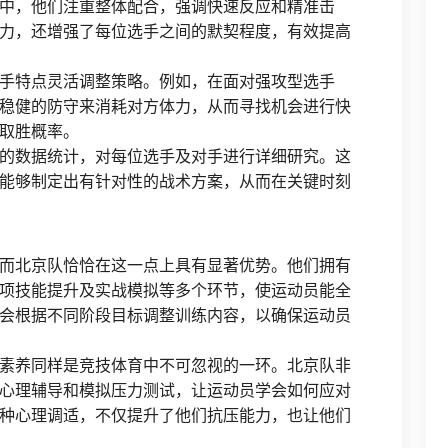
中，他们注重整体配合，强调快速反应和精准击
力，还增强了每位选手之间的默契程度，有效提高
手特点灵活调整策略。例如，在面对强攻型选手
稳健的防守来消耗对方体力，从而寻找机会进行快
取胜概率。
的数据统计，对每位选手及对手进行详细研究。这
能够制定出有针对性的战术方案，从而在关键时刻
而北京队恰恰在这一点上具有显著优势。他们拥有
项技能提升及实战模拟等多个环节，使运动员能全
会根据不同阶段目标调整训练内容，以确保运动员
素养同样是竞技体育中不可忽视的一环。北京队非
心理辅导和模拟压力测试，让运动员学会如何应对
种心理调适，不仅提升了他们抗压能力，也让他们