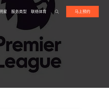
明星
服务类型
联络体育
马上预约