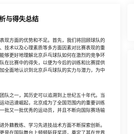
析与得失总结
表现方面的优势和不足。首先，我们将回顾球队的
、技术以及心理素质等多方面因素对比赛表现的重
能够更好地理解北京乒乓球队如何在激烈的竞争环
队在比赛中的得失，以便为今后的训练和比赛提供
加全面地认识到北京乒乓球队的实力与潜力，为中
团队之一，其历史可以追溯到上世纪五十年代。当
运动迅速崛起，北京成为了全国范围内的重要训练
一批又一批优秀的运动员，并且不断向国际赛场输
进外籍教练、学习先进技战术方面不断探索创新。
更是在国际舞台上频频斩获奖项，奠定了其在世界