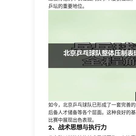
乒坛的重要地位。
如今，北京乒乓球队已形成了一套完善的
后备人才储备等各个层面。这种良好的基
比赛中展现出色表现。
2、战术思想与执行力