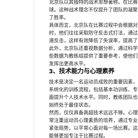
北京队以其独特的战术思想著称。在比赛
球。这种战术理念不仅提升了团队的凝聚
了胜率。
具体而言，北京队在比赛过程中会根据对
时，他们往往采取防守反击式打法，通过
速反击，这样有效降低了失误率，提高了
此外，北京队还重视数据分析，通过科学
些数据为教练组提供了重要参考，使他们
发挥出更高水平。
3、技术能力与心理素养
技术是决定一名运动员成败的重要因素，
系统化的训练流程，包括基本功训练、专
面提升个人技术水平。同时，教练团队也
始终处于最佳状态。
然而，仅仅具备高超技术远远不够。心理
常注重运动员心理素质的培养，通过专业
紧张局势，以平常心面对每一场比赛。这
能够更加专注于比赛过程。