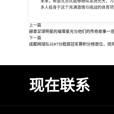
未来，希望北京队能够继续发扬光大，为
多人投身于这个充满激情与挑战的体育项
上一篇
赫章足球明星的璀璨星光与他们的传奇故事一
下一篇
成都网球队以97分稳居冠军赛积分榜首位，领
现在联系