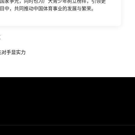
国家争光，同时也为广大青少年树立榜样，引领更
目中，共同推动中国体育事业的发展与繁荣。
览
先对手显实力