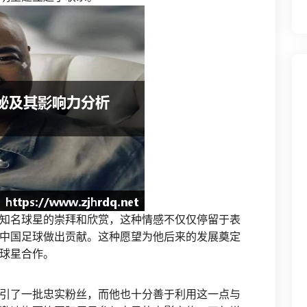
知名球星的崇拜和欣赏，这种情感不仅仅停留于表
中国足球做出贡献。这种愿望为他后来的发展奠定
球星合作。
引了一批忠实粉丝，而他也十分善于利用这一点与