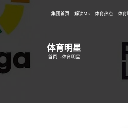
集团首页
解读mk
体育热点
体育
体育明星
首页
-
体育明星