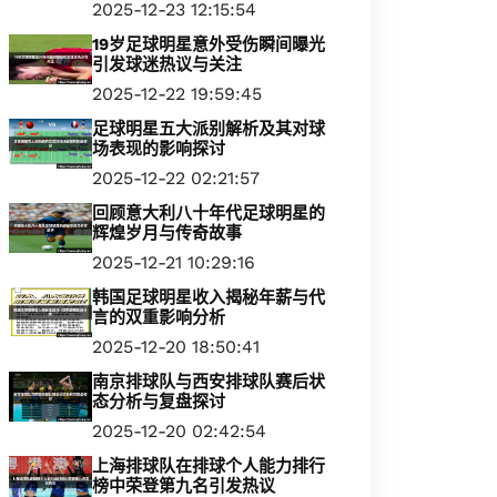
2025-12-23 12:15:54
19岁足球明星意外受伤瞬间曝光
引发球迷热议与关注
2025-12-22 19:59:45
足球明星五大派别解析及其对球
场表现的影响探讨
2025-12-22 02:21:57
回顾意大利八十年代足球明星的
辉煌岁月与传奇故事
2025-12-21 10:29:16
韩国足球明星收入揭秘年薪与代
言的双重影响分析
2025-12-20 18:50:41
南京排球队与西安排球队赛后状
态分析与复盘探讨
2025-12-20 02:42:54
上海排球队在排球个人能力排行
榜中荣登第九名引发热议