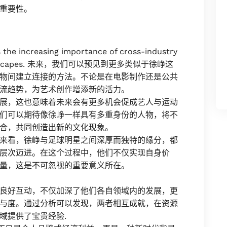
重要性。
 the increasing importance of cross-industry
ia landscapes. 未来，我们可以预见到更多类似于徐峥这
物间建立连接的方法。不论是在电影制作还是公共
流趋势，为艺术创作增添新的活力。
展，这也意味着未来会有更多机会促成艺人与运动
们可以期待像徐峥一样具有多重身份的人物，将不
合，共同创造出新的文化现象。
来看，徐峥与足球明星之间深厚而独特的缘分，都
层次迈进。在这个过程中，他们不仅实现自身价
量，这是不可忽视的重要意义所在。
良好互动，不仅加深了他们各自领域内的发展，更
与度。通过分析可以发现，两者相互成就，在资源
域提供了宝贵经验.