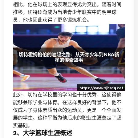
相比，他在球场上的表现显得尤为突出。随着时间
推移，切特逐渐成为当地青少年联赛中的明星球
员，他也因此获得了更多锻炼机会。
此外，切特在学校里的学习也十分优秀，这使得他
能够兼顾学业与体育。在这样良好的背景下，他不
仅成为了身体素质出众的运动员，更是一个全面发
展的学生。这种平衡为他后来的职业生涯奠定了坚
实基础。
2、大学篮球生涯概述