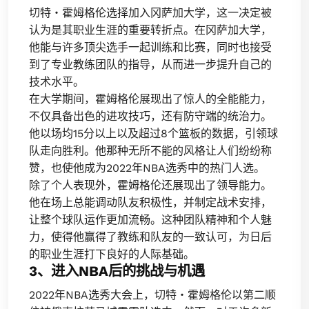
切特・霍姆格伦选择加入冈萨加大学，这一决定被
认为是其职业生涯的重要转折点。在冈萨加大学，
他能与许多顶尖选手一起训练和比赛，同时也接受
到了专业教练团队的指导，从而进一步提升自己的
技术水平。
在大学期间，霍姆格伦展现出了惊人的全能能力，
不仅具备出色的进攻技巧，还有防守端的统治力。
他以场均15分以上以及超过8个篮板的数据，引领球
队走向胜利。他那种无所不能的风格让人们纷纷称
赞，也使他成为2022年NBA选秀中的热门人选。
除了个人表现外，霍姆格伦还展现出了领导能力。
他在场上总能调动队友积极性，并制定战术安排，
让整个球队运作更加流畅。这种团队精神和个人魅
力，使得他赢得了教练和队友的一致认可，为日后
的职业生涯打下良好的人际基础。
3、进入NBA后的挑战与机遇
2022年NBA选秀大会上，切特・霍姆格伦以第二顺