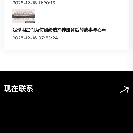
2025-12-16 11:20:16
足球明星们为何纷纷选择养娃背后的故事与心声
2025-12-16 07:53:24
现在联系