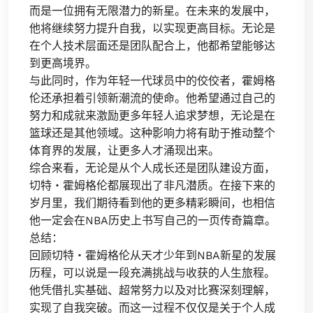
而是一位拥有无限潜力的新星。在未来的发展中，
他将继续努力提升自我，以实现更高目标。无论是
在个人技术层面还是团队配合上，他都希望能够达
到更高境界。
与此同时，作为年轻一代球员中的佼佼者，霍姆格
伦还承担着引领新潮流的使命。他希望通过自己的
努力和成就来激励更多年轻人追求梦想，无论是在
篮球还是其他领域。这种影响力将有助于推动整个
体育界的发展，让更多人才涌现出来。
综合来看，无论是从个人成长还是团队建设方面，
切特・霍姆格伦都展现出了非凡潜质。在接下来的
岁月里，我们期待看到他的更多精彩瞬间，也相信
他一定会在NBA历史上书写自己的一页传奇篇章。
总结：
回顾切特・霍姆格伦从天才少年到NBA新星的发展
历程，可以说是一段充满挑战与收获的人生旅程。
他凭借扎实基础、超常努力以及对比赛深刻理解，
实现了自我突破。而这一过程不仅仅是关于个人成