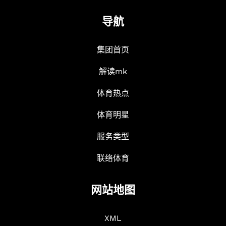
导航
集团首页
解读mk
体育热点
体育明星
服务类型
联络体育
网站地图
XML