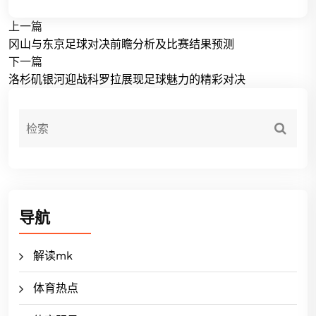
上一篇
冈山与东京足球对决前瞻分析及比赛结果预测
下一篇
洛杉矶银河迎战科罗拉展现足球魅力的精彩对决
导航
解读mk
体育热点