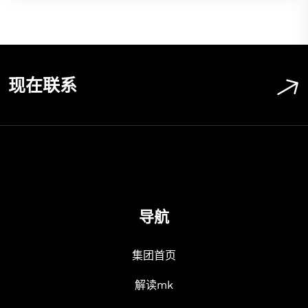
现在联系
导航
集团首页
解读mk