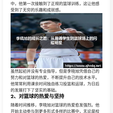
中，他第一次接触到了正规的篮球训练，这让他感
受到了无穷的乐趣和成就感。
虽然起初并没有专业指导，但是李晓旭凭借自己的
努力和对篮球的热爱，不断提升自己的技术水平。
他常常利用课余时间独自练习投篮和运球，为日后
的发展打下了坚实的基础。
2、对篮球的热爱与坚持
随着时间推移，李晓旭对篮球的热爱愈发强烈。他
开始主动参与到更多形式多样的比赛中，无论是校