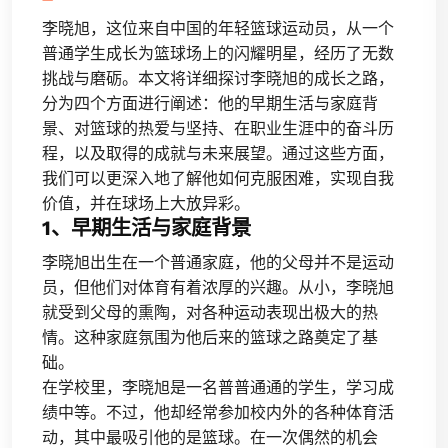
李晓旭，这位来自中国的年轻篮球运动员，从一个
普通学生成长为篮球场上的闪耀明星，经历了无数
挑战与磨砺。本文将详细探讨李晓旭的成长之路，
分为四个方面进行阐述：他的早期生活与家庭背
景、对篮球的热爱与坚持、在职业生涯中的奋斗历
程，以及取得的成就与未来展望。通过这些方面，
我们可以更深入地了解他如何克服困难，实现自我
价值，并在球场上大放异彩。
1、早期生活与家庭背景
李晓旭出生在一个普通家庭，他的父母并不是运动
员，但他们对体育有着浓厚的兴趣。从小，李晓旭
就受到父母的熏陶，对各种运动表现出极大的热
情。这种家庭氛围为他后来的篮球之路奠定了基
础。
在学校里，李晓旭是一名普普通通的学生，学习成
绩中等。不过，他却经常参加校内外的各种体育活
动，其中最吸引他的是篮球。在一次偶然的机会