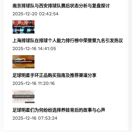
南京排球队与西安排球队赛后状态分析与复盘探讨
2025-12-20 02:42:54
上海排球队在排球个人能力排行榜中荣登第九名引发热议
2025-12-16 14:41:05
足球明星手环正品购买指南及推荐渠道分享
2025-12-16 11:20:16
足球明星们为何纷纷选择养娃背后的故事与心声
2025-12-16 07:53:24