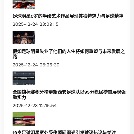
足球明星C罗的手绘艺术作品展现其独特魅力与足球精神
2025-12-24 23:09:15
假如足球明星失业了他们的人生将如何重塑与未来发展之
路
2025-12-24 05:26:30
全国锦标赛积分榜更新西安足球队以95分稳居榜首展现强
劲实力
2025-12-23 12:15:54
19岁足球明星意外受伤瞬间曝光引发球迷热议与关注