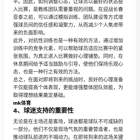
平。因此，如何调整心态，让球员以最好的状态投
入比赛，是教练团队需要重视的问题。在迎战长春
亚泰之前，可以通过模拟训练、团队建设等方式增
强球员间的信任感和凝聚力，从而减少个人焦虑带
来的负面影响。
此外，对抗性训练也是一种有效的方法，通过增加
训练中的竞争元素，可以帮助球员适应比赛中的紧
张氛围，为真正进入比赛做好心理铺垫。同时，在
休息期间给予适当鼓励与引导，使他们保持乐观心
态，也是一种行之有效的方法。
总之，在面对即将到来的挑战时，良好的心理准备
不仅能提高个体表现，更能增强整体团队效能，为
取得理想结果奠定基础。
mk体育
4、球迷支持的重要性
无论是在主场还是客场，球迷都是球队不可或缺的
一部分。他们不仅是现场气氛的重要营造者，也是
推动球队前进的不竭动力。在即将到来的这场关键