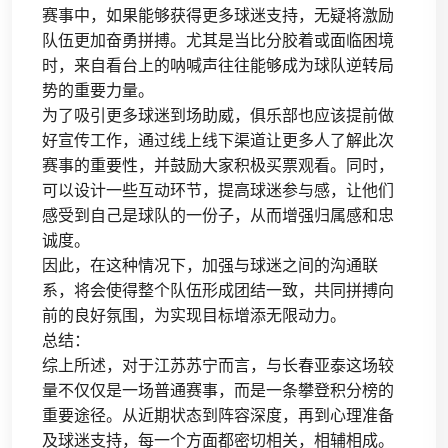
赛事中，如果能够获得更多球迷支持，无疑将激励
队伍更加奋勇拼搏。尤其是当比分胶着或面临困境
时，来自看台上的呐喊声往往能够成为球队逆转局
势的重要力量。
为了吸引更多球迷到场助威，俱乐部也应该提前做
好宣传工作，通过线上线下渠道让更多人了解此次
赛事的重要性，并鼓励大家积极买票观看。同时，
可以设计一些互动环节，提高球迷参与感，让他们
感受到自己是球队的一份子，从而增强归属感和忠
诚度。
因此，在这种情况下，加强与球迷之间的沟通联
系，将会使得整个队伍形成团结一致，共同拼搏向
前的良好氛围，为实现目标增添无限动力。
总结：
综上所述，对于江苏苏宁而言，与长春亚泰这场较
量不仅仅是一场普通赛事，而是一条攀登积分榜的
重要途径。从近期状态到阵容深度，再到心理准备
及球迷支持，每一个方面都密切相关，相辅相成。