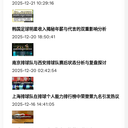
2025-12-21 10:29:16
韩国足球明星收入揭秘年薪与代言的双重影响分析
2025-12-20 18:50:41
南京排球队与西安排球队赛后状态分析与复盘探讨
2025-12-20 02:42:54
上海排球队在排球个人能力排行榜中荣登第九名引发热议
2025-12-16 14:41:05