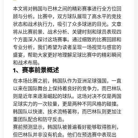
本文将对韩国与巴林之间的精彩赛事进行全方位回
顾与分析。比赛中，双方球队展现了高水平的竞技
状态和战术执行力，吸引了众多球迷的目光。文章
将从比赛前景、战术分析、关键时刻和球员表现四
个方面深入探讨这场赛事。通过细致的比赛回顾和
专业分析，我们希望为读者呈现一场视觉与感官的
盛宴，帮助大家更好地理解足球比赛中的精彩瞬间
和战术布局。
1、赛事前景概述
在本场比赛之前，韩国队作为亚洲足球强国，一直
以来在国际舞台上保持着良好的竞争力，而巴林队
则是近年来逐渐崛起的球队。这场对决不仅是两国
足球实力的一次较量，更是两种不同风格的碰撞。
韩国队以快速、技术流畅著称，而巴林队则更加注
重团队配合和防守反击。
赛前预测显示，韩国队被普遍看好能够取得胜利，
但巴林队并非没有机会。他们在预选赛中表现出