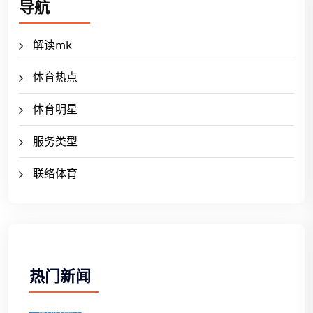
导航
解读mk
体育热点
体育明星
服务类型
联络体育
热门新闻