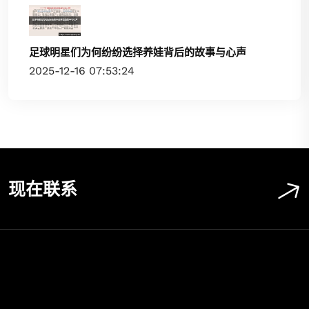
足球明星们为何纷纷选择养娃背后的故事与心声
2025-12-16 07:53:24
现在联系