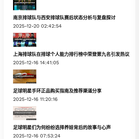
南京排球队与西安排球队赛后状态分析与复盘探讨
2025-12-20 02:42:54
上海排球队在排球个人能力排行榜中荣登第九名引发热议
2025-12-16 14:41:05
足球明星手环正品购买指南及推荐渠道分享
2025-12-16 11:20:16
足球明星们为何纷纷选择养娃背后的故事与心声
2025-12-16 07:53:24