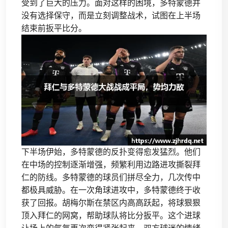
受到了巨大的压力。面对这样的困境，多特蒙德并
没有选择保守，而是立刻调整战术，试图在上半场
结束前扳平比分。
下半场伊始，多特蒙德的反扑变得愈发猛烈。他们
在中场的控制逐渐增强，频繁利用边路进攻撕裂拜
仁的防线。多特蒙德的球员们拼尽全力，几次传中
都极具威胁。在一次角球进攻中，多特蒙德终于收
获了回报。胡梅尔斯在禁区内高高跃起，将球狠狠
顶入拜仁的网窝，帮助球队将比分扳平。这个进球