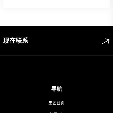
现在联系
导航
集团首页